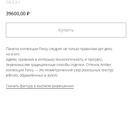
CG-2.2.1
39600,00
₽
Купить
Панели коллекции Fancy следуют не только правилам арт-деко,
но и его
идеям, привнося в интерьер технологичность и прогресс,
переосмысляя традиционные способы отделки. Оттенок Amber
коллекции Fancy — это геометрический узор роскошных текстур
Jeferato, обрамлённых в золото
Скачать фактуру в высоком разрешении