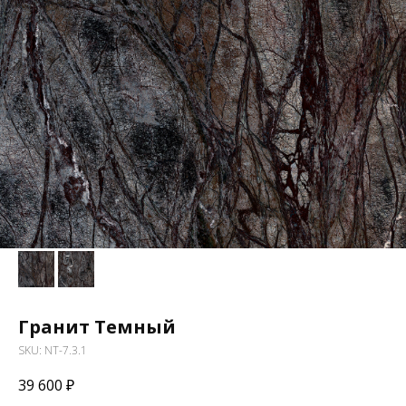
Гранит Темный
SKU:
NT-7.3.1
39 600
₽